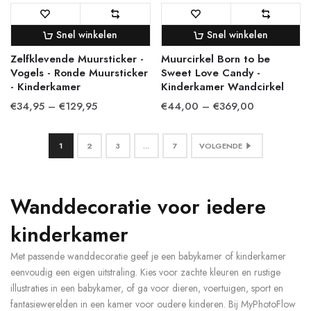
Snel winkelen
Snel winkelen
Zelfklevende Muursticker -
Muurcirkel Born to be
Vogels - Ronde Muursticker
Sweet Love Candy -
- Kinderkamer
Kinderkamer Wandcirkel
€34,95 – €129,95
€44,00 – €369,00
1
2
3
…
7
VOLGENDE
Wanddecoratie voor iedere
kinderkamer
Met passende wanddecoratie geef je een babykamer of kinderkamer
eenvoudig een eigen uitstraling. Kies voor zachte kleuren en rustige
illustraties in een babykamer, of ga voor dieren, voertuigen, sport en
fantasiewerelden in een kamer voor oudere kinderen. Bij MyPhotoFlow