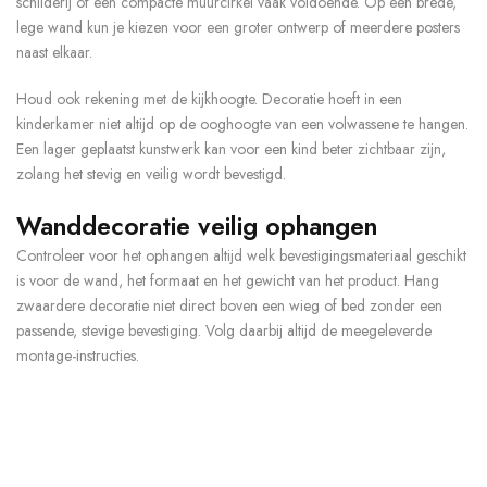
schilderij of een compacte muurcirkel vaak voldoende. Op een brede,
lege wand kun je kiezen voor een groter ontwerp of meerdere posters
naast elkaar.
Houd ook rekening met de kijkhoogte. Decoratie hoeft in een
kinderkamer niet altijd op de ooghoogte van een volwassene te hangen.
Een lager geplaatst kunstwerk kan voor een kind beter zichtbaar zijn,
zolang het stevig en veilig wordt bevestigd.
Wanddecoratie veilig ophangen
Controleer voor het ophangen altijd welk bevestigingsmateriaal geschikt
is voor de wand, het formaat en het gewicht van het product. Hang
zwaardere decoratie niet direct boven een wieg of bed zonder een
passende, stevige bevestiging. Volg daarbij altijd de meegeleverde
montage-instructies.